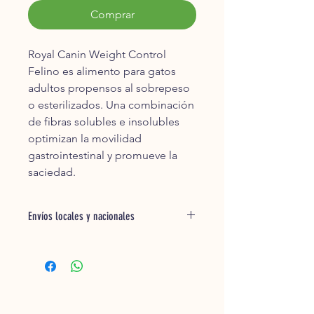
Comprar
Royal Canin Weight Control
Felino es alimento para gatos
adultos propensos al sobrepeso
o esterilizados. Una combinación
de fibras solubles e insolubles
optimizan la movilidad
gastrointestinal y promueve la
saciedad.
Envíos locales y nacionales
* En la ciudad de Querétaro,
enviamos los productos a tu ubicación
de 1 a 2 días hábiles o programado
por ti. Pregunta por nuestras
entregas para el mismo día