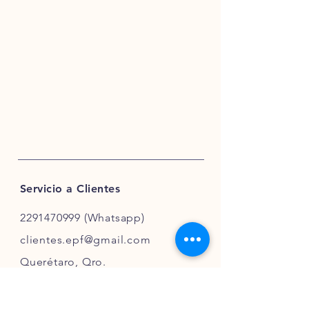
Sábado se realizan envíos hasta la 1:00
p.m. (Sujeto a disponibilidad de los
productos) y los días Domingo no
realizamos envíos.
- Para más información, te invitamos a
consultar nuestros términos y
condiciones.
Servicio a Clientes
2291470999
(Whatsapp)
clientes.epf@gmail.com
Querétaro, Qro.
México
Aviso de Privacidad