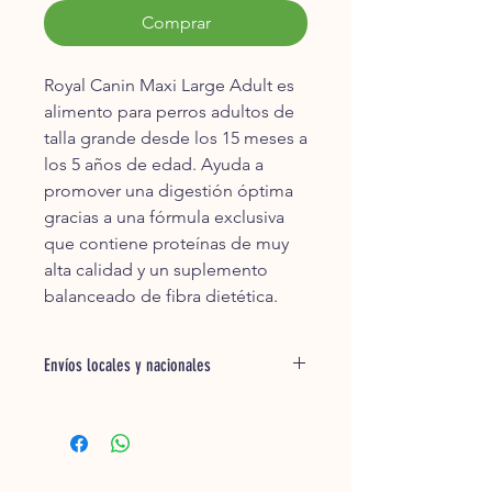
Comprar
Royal Canin Maxi Large Adult es
alimento para perros adultos de
talla grande desde los 15 meses a
los 5 años de edad. Ayuda a
promover una digestión óptima
gracias a una fórmula exclusiva
que contiene proteínas de muy
alta calidad y un suplemento
balanceado de fibra dietética.
Envíos locales y nacionales
* En la ciudad de Querétaro,
enviamos los productos a tu ubicación
de 1 a 2 días hábiles o programado
por ti. Pregunta por nuestras