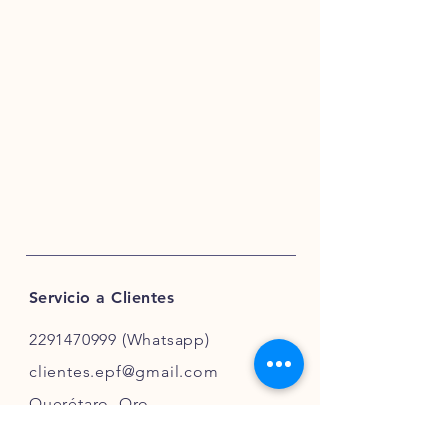
viernes de 8:00am a 5:00pm. Los días
Sábado se realizan envíos hasta la 1:00
p.m. (Sujeto a disponibilidad de los
productos) y los días Domingo no
realizamos envíos.
- Para más información, te invitamos a
consultar nuestros términos y
condiciones.
Servicio a Clientes
2291470999
(Whatsapp)
clientes.epf@gmail.com
Querétaro, Qro.
México