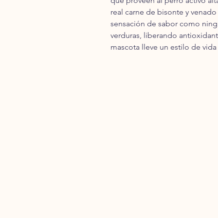
que proveen al perro activo alt
real carne de bisonte y venado
sensación de sabor como ningú
verduras, liberando antioxidan
mascota lleve un estilo de vida