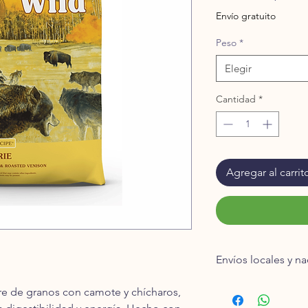
Envío gratuito
Peso
*
Elegir
Cantidad
*
Agregar al carrit
Envíos locales y n
* En la ciudad de Qu
bre de granos con camote y chícharos,
tu ubicación de 1 a 2