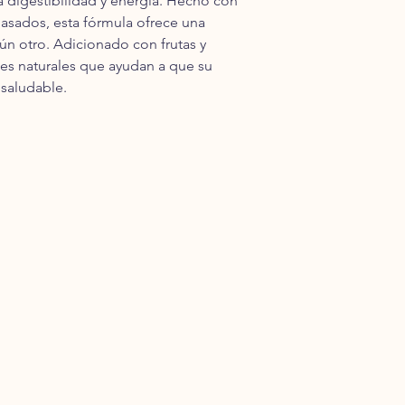
a digestibilidad y energía. Hecho con
Pregunta por nuestra
 asados, esta fórmula ofrece una
de compra. El pago p
n otro. Adicionado con frutas y
repartidor. (Efectivo, 
tes naturales que ayudan a que su
**Los envíos a nivel
días hábiles en ser p
 saludable.
*** Los envíos a nivel
paquetería, de 3 a 5
Para frontera Norte 
hábiles.
**** Los envíos gratui
compras en una sola 
**** Los productos q
pueden estar sujetos 
control, es importan
guía que te proporc
**** Los envíos se re
a 5:00pm. Los días Sá
1:00 p.m. (Sujeto a d
los días Domingo no 
- Para más informació
términos y condicion