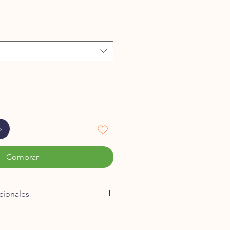
de
oferta
o
Comprar
acionales
erétaro, enviamos los productos a
 días hábiles o programado por ti.